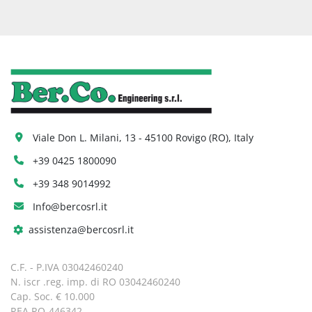
Viale Don L. Milani, 13 - 45100 Rovigo (RO), Italy
+39 0425 1800090
+39 348 9014992
Info@bercosrl.it
assistenza@bercosrl.it
C.F. - P.IVA 03042460240
N. iscr .reg. imp. di RO 03042460240
Cap. Soc. € 10.000
REA RO-446342