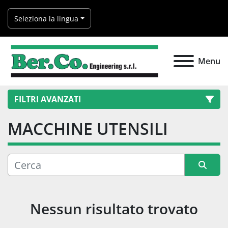
Seleziona la lingua
Menu
FILTRI AVANZATI
MACCHINE UTENSILI
Categoria
Produttore
Ordina per
Modello
Nessun risultato trovato