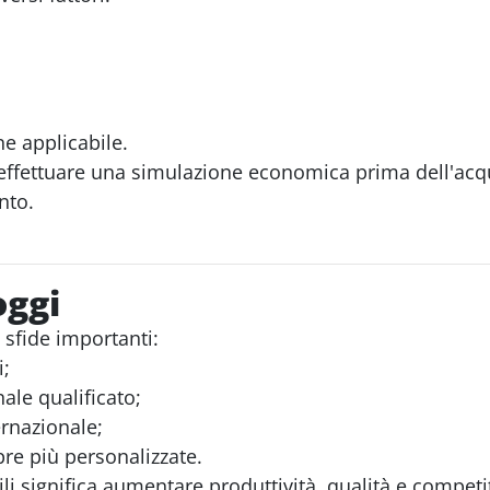
e applicabile.
 effettuare una simulazione economica prima dell'acqu
nto.
oggi
sfide importanti:
i;
nale qualificato;
rnazionale;
re più personalizzate.
i significa aumentare produttività, qualità e competit