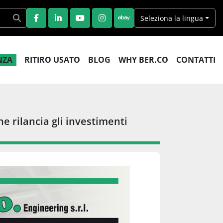
Seleziona la lingua
FACEBOOK
LINKEDIN
YOUTUBE
INSTAGRAM
EBAY
ENZA
RITIRO USATO
BLOG
WHY BER.CO
CONTATTI
 rilancia gli investimenti