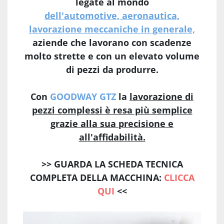
legate al mondo
dell'automotive, aeronautica,
lavorazione meccaniche in generale,
aziende che lavorano con scadenze
molto strette e con un elevato volume
di pezzi da produrre.
Con
GOODWAY GTZ
la
lavorazione di
pezzi complessi è resa più semplice
grazie alla sua precisione e
all'affidabilità.
>> GUARDA LA SCHEDA TECNICA
COMPLETA DELLA MACCHINA:
CLICCA
QUI
<<