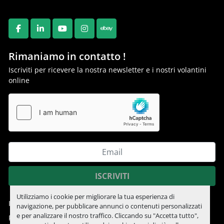
FACEBOOK
LINKEDIN
YOUTUBE
INSTAGRAM
EBAY
Rimaniamo in contatto !
Iscriviti per ricevere la nostra newsletter e i nostri volantini
online
ISCRIVITI
Utilizziamo i cookie per migliorare la tua esperienza di
Informativa sulla privacy
navigazione, per pubblicare annunci o contenuti personalizzati
e per analizzare il nostro traffico. Cliccando su "Accetta tutto",
Personalizza le preferenze sui Cookies