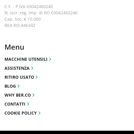
C.F. - P.IVA 03042460240
N. iscr .reg. imp. di RO 03042460240
Cap. Soc. € 10.000
REA RO-446342
Menu
MACCHINE UTENSILI
ASSISTENZA
RITIRO USATO
BLOG
WHY BER.CO
CONTATTI
COOKIE POLICY