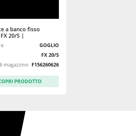
ce a banco fisso
FX 20/S |
0x1000 | CNC Selca
re
GOGLIO
FX 20/S
i magazzino
F156260626
COPRI PRODOTTO