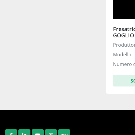
Fresatri
GOGLIO 
2000x88
Produtto
Modello
Numero d
S