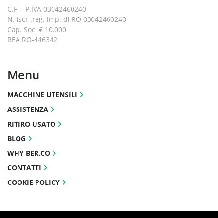
C.F. - P.IVA 03042460240
N. iscr .reg. imp. di RO 03042460240
Cap. Soc. € 10.000
REA RO-446342
Menu
MACCHINE UTENSILI
ASSISTENZA
RITIRO USATO
BLOG
WHY BER.CO
CONTATTI
COOKIE POLICY