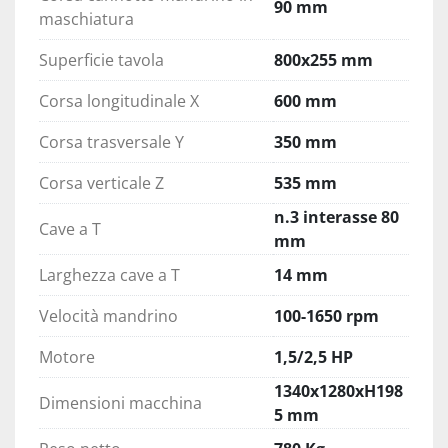
90 mm
maschiatura
Superficie tavola
800x255 mm
Corsa longitudinale X
600 mm
Corsa trasversale Y
350 mm
Corsa verticale Z
535 mm
n.3 interasse 80
Cave a T
mm
Larghezza cave a T
14 mm
Velocità mandrino
100-1650 rpm
Motore
1,5/2,5 HP
1340x1280xH198
Dimensioni macchina
5 mm