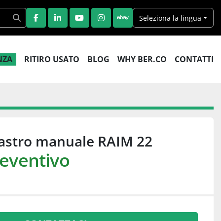
Seleziona la lingua
FACEBOOK
LINKEDIN
YOUTUBE
INSTAGRAM
EBAY
ENZA
RITIRO USATO
BLOG
WHY BER.CO
CONTATTI
nastro manuale RAIM 22
reventivo