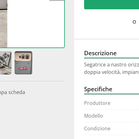
o
Descrizione
Segatrice a nastro ori
doppia velocità, impia
Specifiche
mpa scheda
Produttore
Modello
Condizione