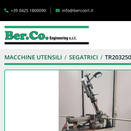
+39 0425 1800090
info@bercosrl.it
MACCHINE UTENSILI
SEGATRICI
TR20325