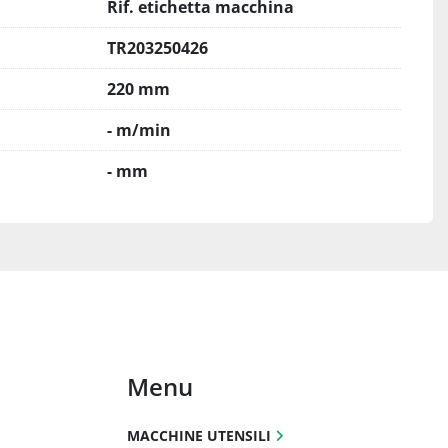
Rif. etichetta macchina
TR203250426
220 mm
- m/min
- mm
Menu
MACCHINE UTENSILI