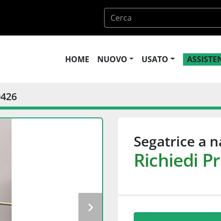
HOME
NUOVO
USATO
ASSIST
0426
Segatrice a 
Richiedi P