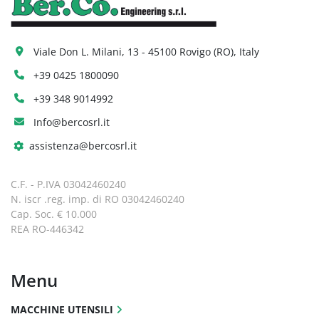
Viale Don L. Milani, 13 - 45100 Rovigo (RO), Italy
+39 0425 1800090
+39 348 9014992
Info@bercosrl.it
assistenza@bercosrl.it
C.F. - P.IVA 03042460240
N. iscr .reg. imp. di RO 03042460240
Cap. Soc. € 10.000
REA RO-446342
Menu
MACCHINE UTENSILI