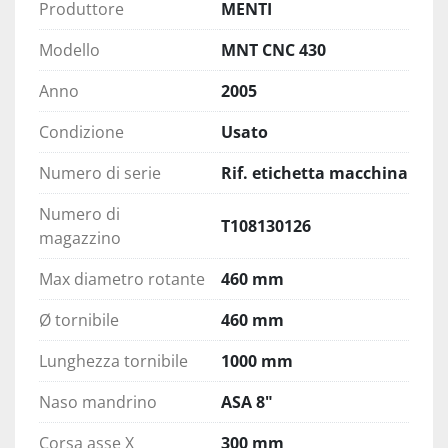
Produttore
MENTI
Modello
MNT CNC 430
Anno
2005
Condizione
Usato
Numero di serie
Rif. etichetta macchina
Numero di
T108130126
magazzino
Max diametro rotante
460 mm
Ø tornibile
460 mm
Lunghezza tornibile
1000 mm
Naso mandrino
ASA 8"
Corsa asse X
300 mm