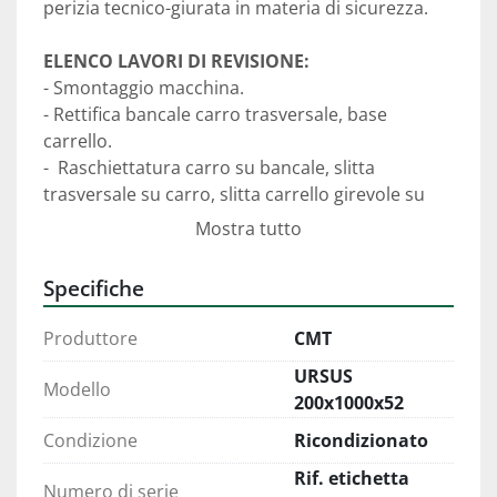
perizia tecnico-giurata in materia di sicurezza.
ELENCO LAVORI DI REVISIONE:
- Smontaggio macchina.
- Rettifica bancale carro trasversale, base 
carrello.
-  Raschiettatura carro su bancale, slitta 
trasversale su carro, slitta carrello girevole su 
base e tassello contropunta su bancale.
Mostra tutto
-  Sostituzione con adattamento lardoni conici e 
lardoni carro longitudinale.
Specifiche
-  Sostituzione vite e chiocciola trasversale, 
carrellino e contropunta.              
Produttore
CMT
-  Rettifica esterno trasversale e slitta carrello 
URSUS
girevole.   
Modello
200x1000x52
-  Sostituzione canotto contropunta.
-  Fornitura e montaggio dosatori e ripartitori 
Condizione
Ricondizionato
impianto lubrificazione. 
Rif. etichetta
-  Fornitura e montaggio pompa manuale 
Numero di serie