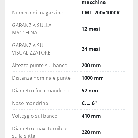
macchina
lubrificazione carri.
-  Sostituzione cuscinetti motore mandrino.
Numero di magazzino
CMT_200x1000R
-  Sostituzione pompa refrigerante.
GARANZIA SULLA
-  Sostituzione gruppo frizione/freno 
12 mesi
MACCHINA
elettromagnetico, paraolio, cuscinetti, pattini 
frizione sul gruppo testa.-
GARANZIA SUL
-  Sostituzione cuscinetti, paraolio, anelli tenuta 
24 mesi
VISUALIZZATORE
del gruppo norton.
-  Sostituzione pignone/cremagliera, cuscinetti, 
Altezza punte sul banco
200 mm
paraolio gruppo grembiale.
Distanza nominale punte
1000 mm
-  Sostituzione cuscinetti, paraolio gruppo testa.
-  Allineamenti geometrie della macchina norme 
Diametro foro mandrino
52 mm
SHLESSINGER.
-  Sostituzione barra e manicotti leva frizione.
Naso mandrino
C.L. 6"
-  Sostituzione barra comando avanzamenti.
-  Sostituzione raschiatori, targhe, impugnature 
Volteggio sul banco
410 mm
e pomoli, livelli olio, tappi olio e cinghie.
Diametro max. tornibile
-  Raschiettatura, stuccatura con rifacimento 
220 mm
sulla slitta
fondi e verniciatura generale tinta originale.