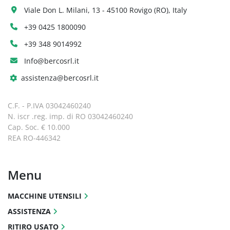
Viale Don L. Milani, 13 - 45100 Rovigo (RO), Italy
+39 0425 1800090
+39 348 9014992
Info@bercosrl.it
assistenza@bercosrl.it
C.F. - P.IVA 03042460240
N. iscr .reg. imp. di RO 03042460240
Cap. Soc. € 10.000
REA RO-446342
Menu
MACCHINE UTENSILI
ASSISTENZA
RITIRO USATO