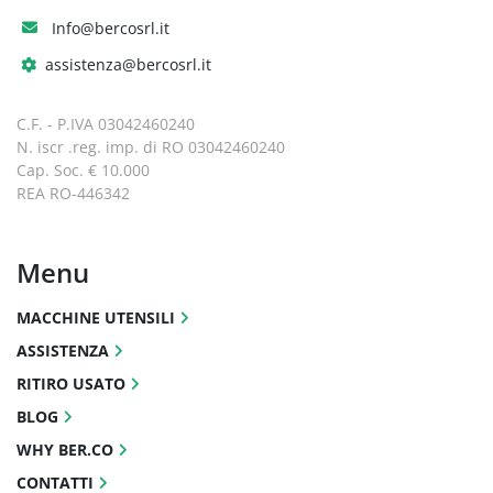
Info@bercosrl.it
assistenza@bercosrl.it
C.F. - P.IVA 03042460240
N. iscr .reg. imp. di RO 03042460240
Cap. Soc. € 10.000
REA RO-446342
Menu
MACCHINE UTENSILI
ASSISTENZA
RITIRO USATO
BLOG
WHY BER.CO
CONTATTI