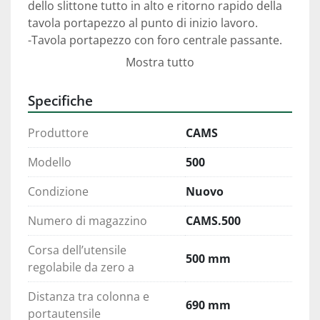
dello slittone tutto in alto e ritorno rapido della 
tavola portapezzo al punto di inizio lavoro.
-Tavola portapezzo con foro centrale passante. 
Testa inclinabile di 20° su entrambi i sensi.
Mostra tutto
-Velocità di taglio variabile in continuo tramite 
inverter e relativo potenziometro posto sulla 
Specifiche
pulsantiera.
-Macchina completa di elettropompa per 
Produttore
CAMS
impianto di refrigerazione utensile e pompa a 
depressione per la lubrificazione dello slittone e 
Modello
500
del carro.
Condizione
Nuovo
-In dotazione chiavi di servizio e libretto 
d’istruzioni.
Numero di magazzino
CAMS.500
-Macchina costruita secondo le vigenti norme 
CE.
Corsa dell’utensile
500 mm
regolabile da zero a
Distanza tra colonna e
690 mm
portautensile