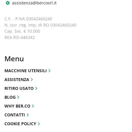
assistenza@bercosrl.it
C.F. - P.IVA 03042460240
N. iscr .reg. imp. di RO 03042460240
Cap. Soc. € 10.000
REA RO-446342
Menu
MACCHINE UTENSILI
ASSISTENZA
RITIRO USATO
BLOG
WHY BER.CO
CONTATTI
COOKIE POLICY