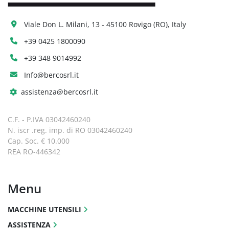
Viale Don L. Milani, 13 - 45100 Rovigo (RO), Italy
+39 0425 1800090
+39 348 9014992
Info@bercosrl.it
assistenza@bercosrl.it
C.F. - P.IVA 03042460240
N. iscr .reg. imp. di RO 03042460240
Cap. Soc. € 10.000
REA RO-446342
Menu
MACCHINE UTENSILI
ASSISTENZA