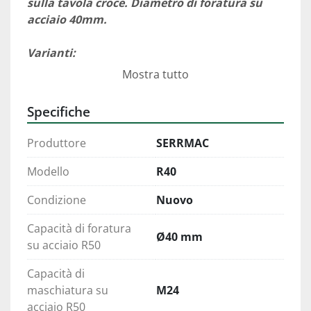
sulla tavola croce. Diametro di foratura su 
acciaio 40mm.
Varianti:
COLONNA TR
 (Tavola rotante): 600 x 460 mm
Mostra tutto
COLONNA PGM
 (Piano girevole morsa) 375 x 
375 mm 
Specifiche
COLONNA TC
 (Tavola croce): 630 x 255 mm  
Produttore
SERRMAC
Modello
R40
Condizione
Nuovo
Capacità di foratura
Ø40 mm
su acciaio R50
Capacità di
maschiatura su
M24
acciaio R50