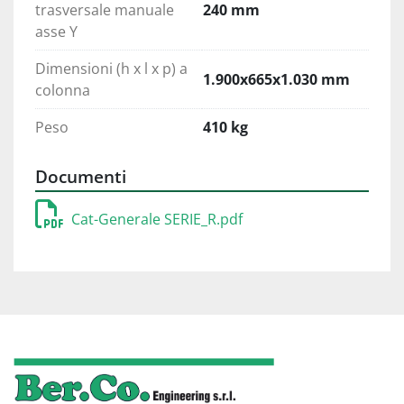
trasversale manuale
240 mm
asse Y
Dimensioni (h x l x p) a
1.900x665x1.030 mm
colonna
Peso
410 kg
Documenti
Cat-Generale SERIE_R.pdf