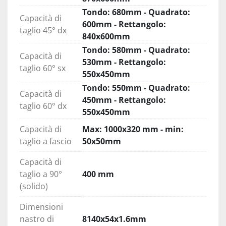
Visualizzazione velocità di discesa 
Tondo: 680mm - Quadrato:
KS 1202 NC offre la possibilità di visualizzare la 
Capacità di
600mm - Rettangolo:
velocità di discesa dell'arco sulla console di 
taglio 45° dx
840x600mm
comando. 
Tondo: 580mm - Quadrato:
Capacità di
530mm - Rettangolo:
Lama inclinata 
taglio 60° sx
550x450mm
La lama inclinata di 6° rispetto al piano macchina 
Tondo: 550mm - Quadrato:
garantisce la perfetta penetrazione della lama 
Capacità di
450mm - Rettangolo:
nel materiale durante la discesa, riducendo lo 
taglio 60° dx
550x450mm
stress sul nastro e aumentando l'efficienza del 
taglio anche su grosse sezioni. È presente anche 
Capacità di
Max: 1000x320 mm - min:
un tendilama idraulico per un'alta tensione del 
taglio a fascio
50x50mm
nastro. 
Capacità di
taglio a 90°
400 mm
Pulizia della lama 
(solido)
La lama viene mantenuta pulita tramite la 
spazzola metallica regolabile a movimentazione 
Dimensioni
meccanica. 
nastro di
8140x54x1.6mm