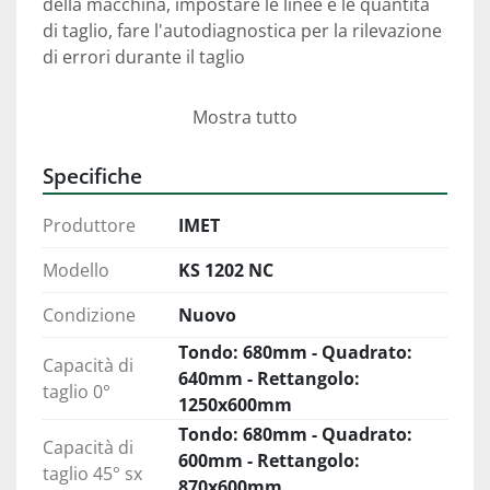
della macchina, impostare le linee e le quantità 
di taglio, fare l'autodiagnostica per la rilevazione 
di errori durante il taglio
Rigido arco in acciaio
Mostra tutto
KS 1202 NC è dotata di rigido arco in acciaio 
elettrosaldato, sezione di grosso spessore per 
Specifiche
avere maggiore resistenza alla torsione. La 
struttura dell'arco permette di diminuire le 
Produttore
IMET
vibrazioni per una maggiore stabilità durante il 
taglio.
Modello
KS 1202 NC
Condizione
Nuovo
Rotazione dell'arco 
Su tutte le segatrici a rotazione automatica 
Tondo: 680mm - Quadrato:
Capacità di
dell'arco la stessa avviene tramite cinghia 
640mm - Rettangolo:
taglio 0°
dentata e motoriduttore, il bloccaggio avviene 
1250x600mm
tramite cilindro idraulico. Gestione della 
Tondo: 680mm - Quadrato:
Capacità di
rotazione tramite display touch da 10". 
600mm - Rettangolo:
taglio 45° sx
870x600mm