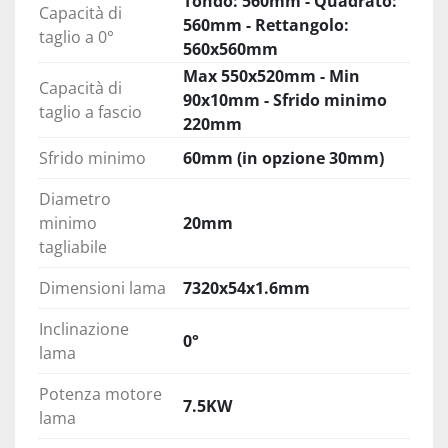
Tondo: 560mm - Quadrato:
Capacità di
carter di protezione è segnalata tramite 
560mm - Rettangolo:
taglio a 0°
microinterruttori. La macchina permette di 
560x560mm
visualizzare anomalie di funzionamento 
Max 550x520mm - Min
Capacità di
attraverso il display.
90x10mm - Sfrido minimo
taglio a fascio
220mm
Completa accessibilità 
Sfrido minimo
60mm (in opzione 30mm)
Il sistema di carter integrale su tutti i lati non 
pregiudica in alcun modo l'accessibilità ad ogni 
Diametro
componente (meccanico ed elettronico) della 
minimo
20mm
macchina: in caso di manutenzione ordinaria e 
tagliabile
straordinaria, l'operatore ha accesso a tutte le 
parti interne grazie ai carter apribili. La pulizia 
Dimensioni lama
7320x54x1.6mm
della vasca di raccolta avviene tramite pompa a 
Inclinazione
livello. 
0°
lama
Arco a doppia struttura 
Potenza motore
Pensato per avere la massima resistenza su 
7.5KW
lama
grosse sezioni e la massima stabilità durante il 