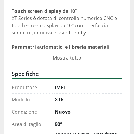
Touch screen display da 10" 
XT Series è dotata di controllo numerico CNC e 
touch screen display da 10" con interfaccia 
semplice, intuitiva e user friendly
Parametri automatici e libreria materiali 
All'interno della macchina sono già presenti i 
Mostra tutto
parametri di taglio per oltre 150 materiali, 
accessibili e implementabili attraverso 
Specifiche
l'interfaccia dello schermo touch.
Produttore
IMET
Sicurezza dell'operatore 
La sicurezza dell'operatore è garantita da un 
Modello
XT6
sistema di carterature di nuovo design a 
protezione delle pulegge guidalama, della lama e 
Condizione
Nuovo
delle parti di movimento dell'arco. Tutte le parti 
Area di taglio
90°
in movimento sono protette ed inaccessibili 
all'operatore durante il lavoro; l'apertura dei 