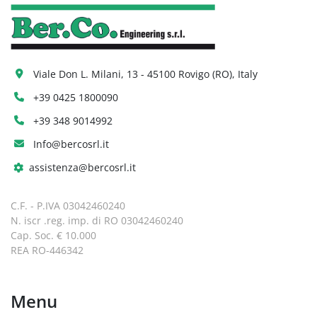
Viale Don L. Milani, 13 - 45100 Rovigo (RO), Italy
+39 0425 1800090
+39 348 9014992
Info@bercosrl.it
assistenza@bercosrl.it
C.F. - P.IVA 03042460240
N. iscr .reg. imp. di RO 03042460240
Cap. Soc. € 10.000
REA RO-446342
Menu