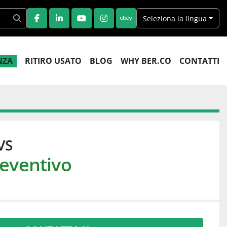
Seleziona la lingua
FACEBOOK
LINKEDIN
YOUTUBE
INSTAGRAM
EBAY
ENZA
RITIRO USATO
BLOG
WHY BER.CO
CONTATTI
VS
reventivo