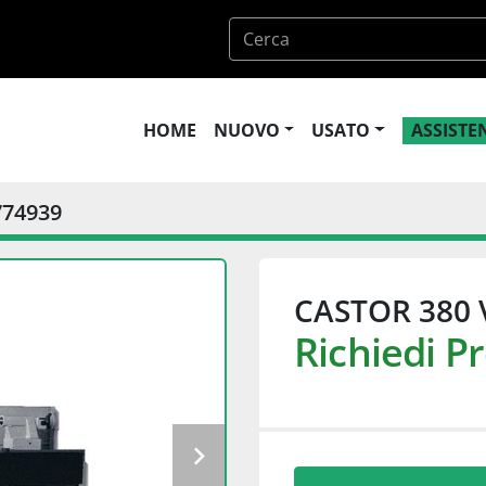
HOME
NUOVO
USATO
ASSIST
774939
CASTOR 380 
Richiedi P