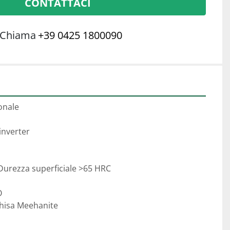
CONTATTACI
Chiama
+39 0425 1800090
onale

inverter

 Durezza superficiale >65 HRC



ghisa Meehanite