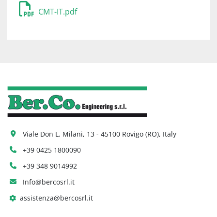
visualizzatore di quote a tre assi, con 
CMT-IT.pdf
sommatore algebrico e memorie, rappresenta 
l’evoluzione del tornio tradizionale garantendo 
una maggiore efficienza di impiego.
Viale Don L. Milani, 13 - 45100 Rovigo (RO), Italy
+39 0425 1800090
+39 348 9014992
Info@bercosrl.it
assistenza@bercosrl.it