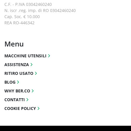
C.F. - P.IVA 03042460240
N. iscr .reg. imp. di RO 03042460240
Cap. Soc. € 10.000
REA RO-446342
Menu
MACCHINE UTENSILI
ASSISTENZA
RITIRO USATO
BLOG
WHY BER.CO
CONTATTI
COOKIE POLICY