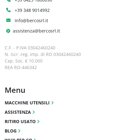
+39 348 9014992
Info@bercosrl.it
assistenza@bercosrl.it
C.F. - P.IVA 03042460240
N. iscr .reg. imp. di RO 03042460240
Cap. Soc. € 10.000
REA RO-446342
Menu
MACCHINE UTENSILI
ASSISTENZA
RITIRO USATO
BLOG