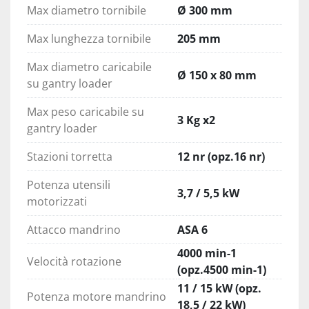
Max diametro tornibile
Ø 300 mm
Max lunghezza tornibile
205 mm
Max diametro caricabile
Ø 150 x 80 mm
su gantry loader
Max peso caricabile su
3 Kg x2
gantry loader
Stazioni torretta
12 nr (opz.16 nr)
Potenza utensili
3,7 / 5,5 kW
motorizzati
Attacco mandrino
ASA 6
4000 min-1
Velocità rotazione
(opz.4500 min-1)
11 / 15 kW (opz.
Potenza motore mandrino
18,5 / 22 kW)