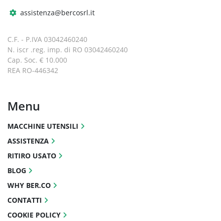
assistenza@bercosrl.it
C.F. - P.IVA 03042460240
N. iscr .reg. imp. di RO 03042460240
Cap. Soc. € 10.000
REA RO-446342
Menu
MACCHINE UTENSILI
ASSISTENZA
RITIRO USATO
BLOG
WHY BER.CO
CONTATTI
COOKIE POLICY