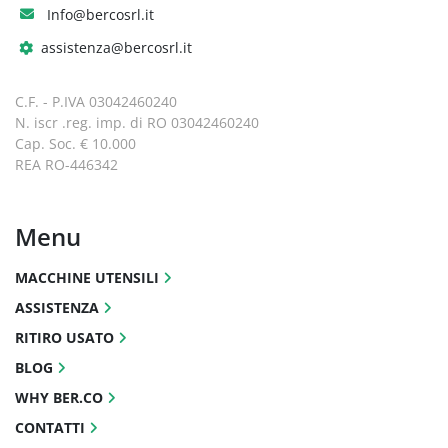
Info@bercosrl.it
assistenza@bercosrl.it
C.F. - P.IVA 03042460240
N. iscr .reg. imp. di RO 03042460240
Cap. Soc. € 10.000
REA RO-446342
Menu
MACCHINE UTENSILI
ASSISTENZA
RITIRO USATO
BLOG
WHY BER.CO
CONTATTI