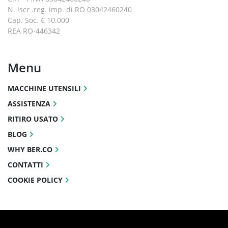
N. iscr .reg. imp. di RO 03042460240
Cap. Soc. € 10.000
REA RO-446342
Menu
MACCHINE UTENSILI
ASSISTENZA
RITIRO USATO
BLOG
WHY BER.CO
CONTATTI
COOKIE POLICY