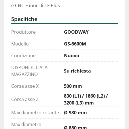
e CNC Fanuc 0i-TF Plus
Specifiche
Produttore
GOODWAY
Modello
GS-6600M
Condizione
Nuovo
DISPONIBILITA' A
Su richiesta
MAGAZZINO
Corsa asse X
500 mm
830 (L1) / 1860 (L2) /
Corsa asse Z
3200 (L3) mm
Max diametro rotante
Ø 980 mm
Max diametro
Ø 880 mm