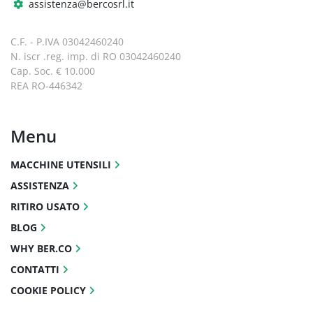
assistenza@bercosrl.it
C.F. - P.IVA 03042460240
N. iscr .reg. imp. di RO 03042460240
Cap. Soc. € 10.000
REA RO-446342
Menu
MACCHINE UTENSILI
ASSISTENZA
RITIRO USATO
BLOG
WHY BER.CO
CONTATTI
COOKIE POLICY