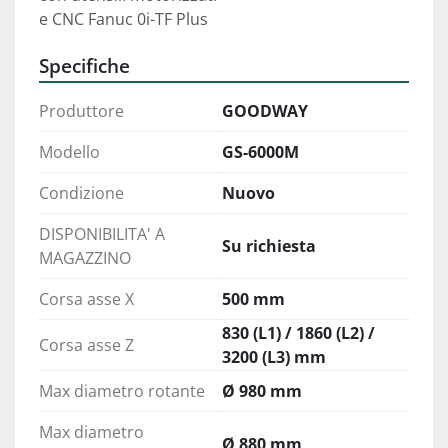
e CNC Fanuc 0i-TF Plus
Specifiche
Produttore
GOODWAY
Modello
GS-6000M
Condizione
Nuovo
DISPONIBILITA' A
Su richiesta
MAGAZZINO
Corsa asse X
500 mm
830 (L1) / 1860 (L2) /
Corsa asse Z
3200 (L3) mm
Max diametro rotante
Ø 980 mm
Max diametro
Ø 880 mm