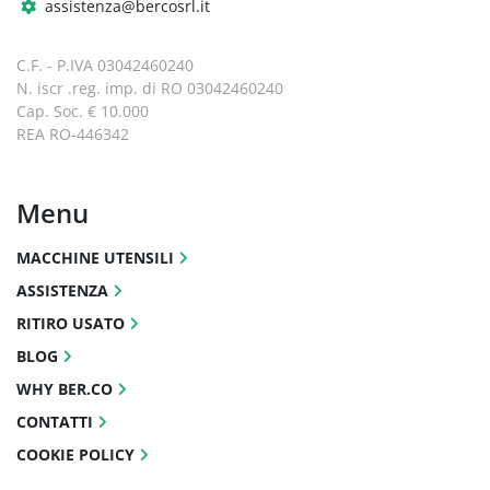
assistenza@bercosrl.it
C.F. - P.IVA 03042460240
N. iscr .reg. imp. di RO 03042460240
Cap. Soc. € 10.000
REA RO-446342
Menu
MACCHINE UTENSILI
ASSISTENZA
RITIRO USATO
BLOG
WHY BER.CO
CONTATTI
COOKIE POLICY