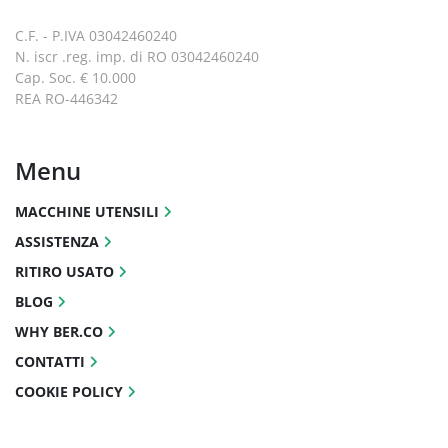
C.F. - P.IVA 03042460240
N. iscr .reg. imp. di RO 03042460240
Cap. Soc. € 10.000
REA RO-446342
Menu
MACCHINE UTENSILI
ASSISTENZA
RITIRO USATO
BLOG
WHY BER.CO
CONTATTI
COOKIE POLICY