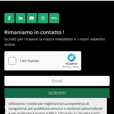
FACEBOOK
LINKEDIN
YOUTUBE
INSTAGRAM
EBAY
Rimaniamo in contatto !
Iscriviti per ricevere la nostra newsletter e i nostri volantini
online
ISCRIVITI
Utilizziamo i cookie per migliorare la tua esperienza di
Informativa sulla privacy
navigazione, per pubblicare annunci o contenuti personalizzati
e per analizzare il nostro traffico. Cliccando su "Accetta tutto",