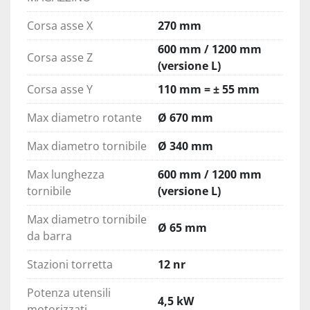
Corsa asse X
270 mm
600 mm / 1200 mm
Corsa asse Z
(versione L)
Corsa asse Y
110 mm = ± 55 mm
Max diametro rotante
Ø 670 mm
Max diametro tornibile
Ø 340 mm
Max lunghezza
600 mm / 1200 mm
tornibile
(versione L)
Max diametro tornibile
Ø 65 mm
da barra
Stazioni torretta
12 nr
Potenza utensili
4,5 kW
motorizzati