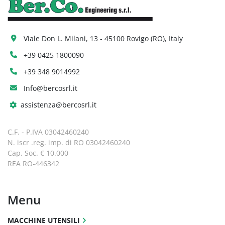
Viale Don L. Milani, 13 - 45100 Rovigo (RO), Italy
+39 0425 1800090
+39 348 9014992
Info@bercosrl.it
assistenza@bercosrl.it
C.F. - P.IVA 03042460240
N. iscr .reg. imp. di RO 03042460240
Cap. Soc. € 10.000
REA RO-446342
Menu
MACCHINE UTENSILI