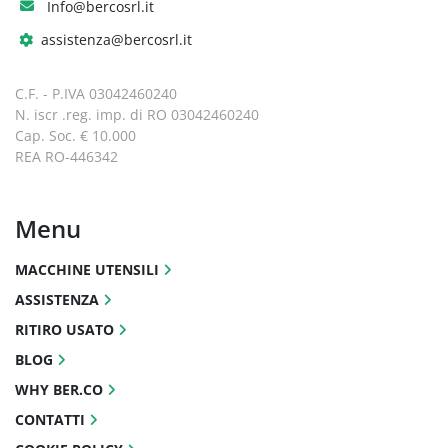
Info@bercosrl.it
assistenza@bercosrl.it
C.F. - P.IVA 03042460240
N. iscr .reg. imp. di RO 03042460240
Cap. Soc. € 10.000
REA RO-446342
Menu
MACCHINE UTENSILI
ASSISTENZA
RITIRO USATO
BLOG
WHY BER.CO
CONTATTI