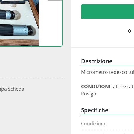
o
Descrizione
Micrometro tedesco tub
CONDIZIONI:
 attrezza
mpa scheda
Rovigo
Specifiche
Condizione