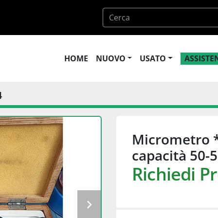
HOME
NUOVO
USATO
ASSIST
4
Micrometro 
capacità 50
Richiedi P