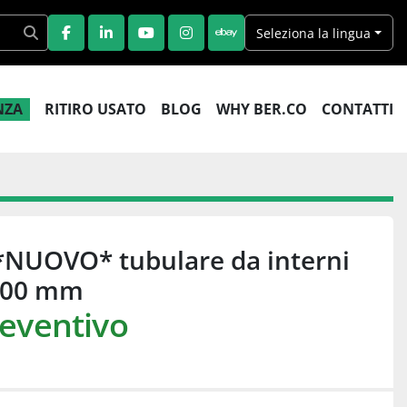
Seleziona la lingua
FACEBOOK
LINKEDIN
YOUTUBE
INSTAGRAM
EBAY
ENZA
RITIRO USATO
BLOG
WHY BER.CO
CONTATTI
*NUOVO* tubulare da interni
-500 mm
reventivo