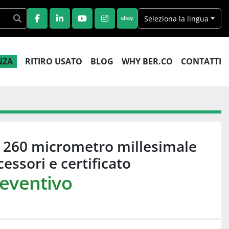
Seleziona la lingua
FACEBOOK
LINKEDIN
YOUTUBE
INSTAGRAM
EBAY
ENZA
RITIRO USATO
BLOG
WHY BER.CO
CONTATTI
 260 micrometro millesimale
cessori e certificato
reventivo