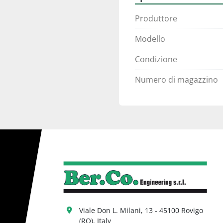
Produttore
Modello
Condizione
Numero di magazzino
Viale Don L. Milani, 13 - 45100 Rovigo 
(RO), Italy