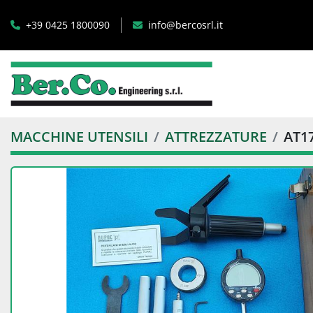
+39 0425 1800090
info@bercosrl.it
MACCHINE UTENSILI
ATTREZZATURE
AT1