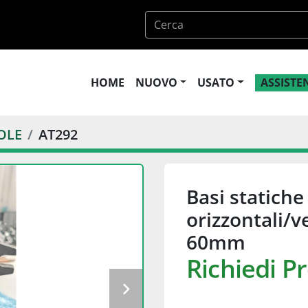
HOME
NUOVO
USATO
ASSIST
OLE
AT292
Basi statich
orizzontali/v
60mm
Richiedi P