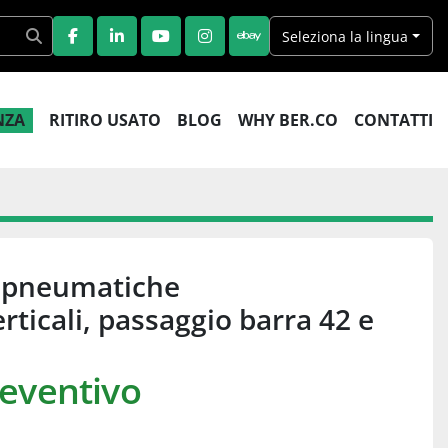
Seleziona la lingua
FACEBOOK
LINKEDIN
YOUTUBE
INSTAGRAM
EBAY
ENZA
RITIRO USATO
BLOG
WHY BER.CO
CONTATTI
e pneumatiche
erticali, passaggio barra 42 e
reventivo