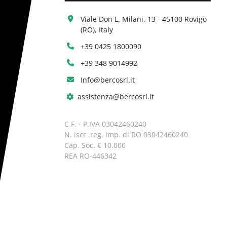
Viale Don L. Milani, 13 - 45100 Rovigo 
(RO), Italy
+39 0425 1800090
+39 348 9014992
Info@bercosrl.it
assistenza@bercosrl.it
C.F. - P.IVA 03042460240
N. iscr .reg. imp. di RO 03042460240
Cap. Soc. € 10.000
REA RO-446342