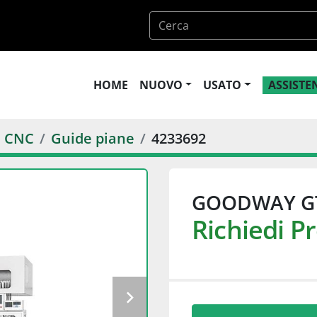
HOME
NUOVO
USATO
ASSIST
G CNC
Guide piane
4233692
GOODWAY G
Richiedi P