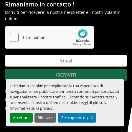
Rimaniamo in contatto !
Iscriviti per ricevere la nostra newsletter e i nostri volantini
online
ISCRIVITI
Utilizziamo i cookie per migliorare la tua esperienza di
Informativa sulla privacy
navigazione, per pubblicare annunci o contenuti personalizzati
e per analizzare il nostro traffico. Cliccando su "Accetta tutto",
Personalizza le preferenze sui Cookies
acconsenti al nostro utilizzo dei cookie. Leggi di più sulla
Machinio System
sito web di
Machinio
Informativa sulla privacy
.
Accettare
Rifiutare
Per saperne di più