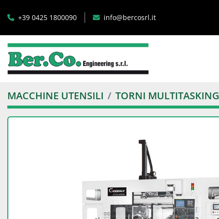
+39 0425 1800090
info@bercosrl.it
MACCHINE UTENSILI
TORNI MULTITASKIN