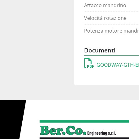
Attacco mandrino
Velocità rotazione
Potenza motore mandr
Documenti
GOODWAY-GTH-EN