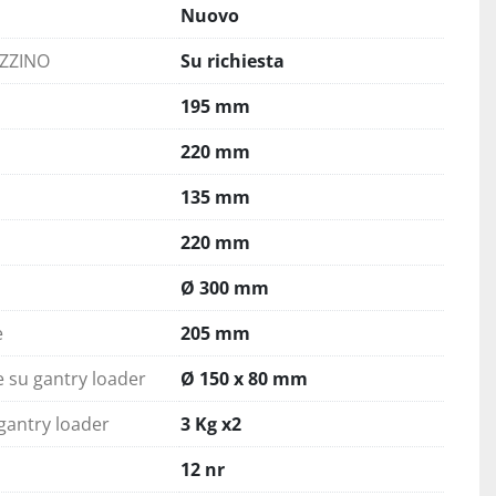
Nuovo
AZZINO
Su richiesta
195 mm
220 mm
135 mm
220 mm
Ø 300 mm
e
205 mm
e su gantry loader
Ø 150 x 80 mm
gantry loader
3 Kg x2
12 nr