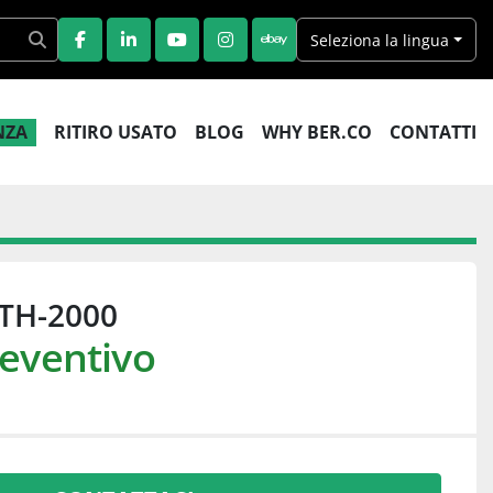
Seleziona la lingua
FACEBOOK
LINKEDIN
YOUTUBE
INSTAGRAM
EBAY
ENZA
RITIRO USATO
BLOG
WHY BER.CO
CONTATTI
TH-2000
reventivo