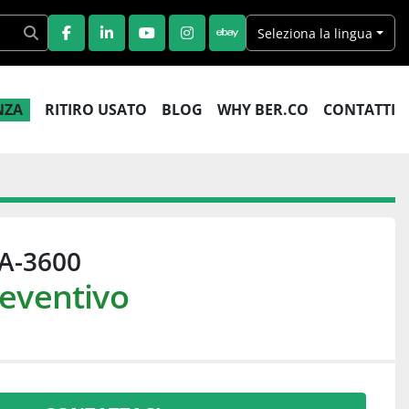
Seleziona la lingua
FACEBOOK
LINKEDIN
YOUTUBE
INSTAGRAM
EBAY
ENZA
RITIRO USATO
BLOG
WHY BER.CO
CONTATTI
A-3600
reventivo