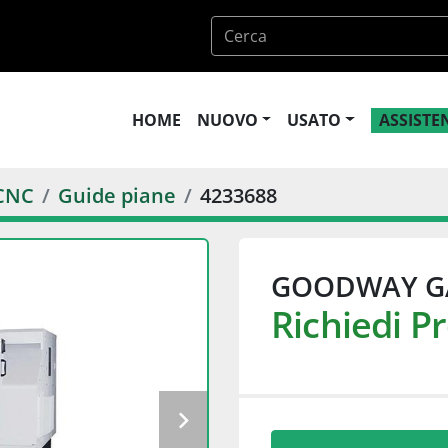
HOME
NUOVO
USATO
ASSIST
CNC
Guide piane
4233688
GOODWAY G
Richiedi P