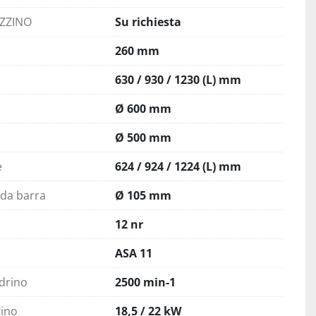
AZZINO
Su richiesta
260 mm
630 / 930 / 1230 (L) mm
Ø 600 mm
Ø 500 mm
e
624 / 924 / 1224 (L) mm
 da barra
Ø 105 mm
12 nr
ASA 11
drino
2500 min-1
ino
18,5 / 22 kW