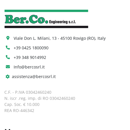
Viale Don L. Milani, 13 - 45100 Rovigo (RO), Italy
+39 0425 1800090
+39 348 9014992
Info@bercosrl.it
assistenza@bercosrl.it
C.F. - P.IVA 03042460240
N. iscr .reg. imp. di RO 03042460240
Cap. Soc. € 10.000
REA RO-446342