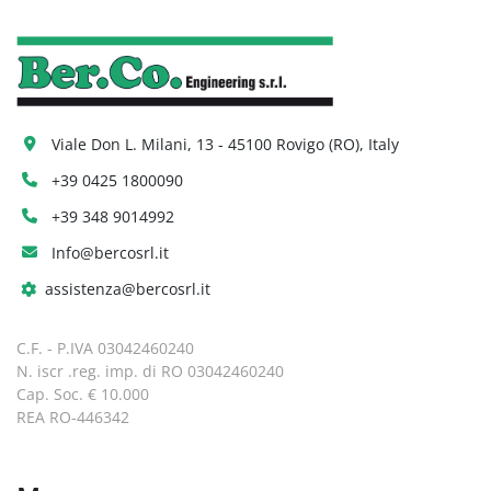
Viale Don L. Milani, 13 - 45100 Rovigo (RO), Italy
+39 0425 1800090
+39 348 9014992
Info@bercosrl.it
assistenza@bercosrl.it
C.F. - P.IVA 03042460240
N. iscr .reg. imp. di RO 03042460240
Cap. Soc. € 10.000
REA RO-446342