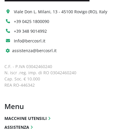
Viale Don L. Milani, 13 - 45100 Rovigo (RO), Italy
+39 0425 1800090
+39 348 9014992
Info@bercosrl.it
assistenza@bercosrl.it
C.F. - P.IVA 03042460240
N. iscr .reg. imp. di RO 03042460240
Cap. Soc. € 10.000
REA RO-446342
Menu
MACCHINE UTENSILI
ASSISTENZA