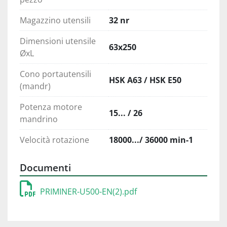
Magazzino utensili
32 nr
Dimensioni utensile
63x250
ØxL
Cono portautensili
HSK A63 / HSK E50
(mandr)
Potenza motore
15... / 26
mandrino
Velocità rotazione
18000.../ 36000 min-1
Documenti
PRIMINER-U500-EN(2).pdf