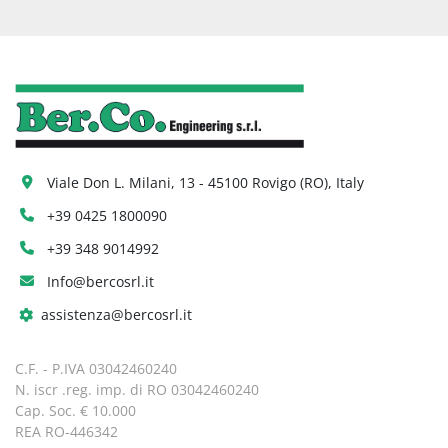
Viale Don L. Milani, 13 - 45100 Rovigo (RO), Italy
+39 0425 1800090
+39 348 9014992
Info@bercosrl.it
assistenza@bercosrl.it
C.F. - P.IVA 03042460240
N. iscr .reg. imp. di RO 03042460240
Cap. Soc. € 10.000
REA RO-446342