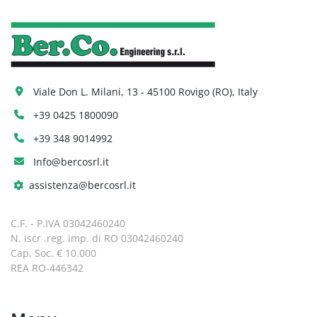
Viale Don L. Milani, 13 - 45100 Rovigo (RO), Italy
+39 0425 1800090
+39 348 9014992
Info@bercosrl.it
assistenza@bercosrl.it
C.F. - P.IVA 03042460240
N. iscr .reg. imp. di RO 03042460240
Cap. Soc. € 10.000
REA RO-446342