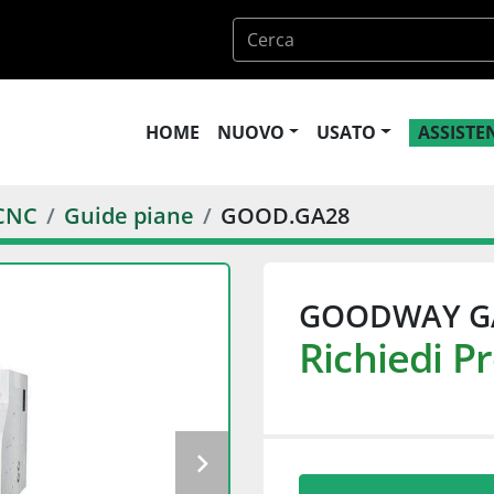
HOME
NUOVO
USATO
ASSIST
CNC
Guide piane
GOOD.GA28
GOODWAY G
Richiedi P