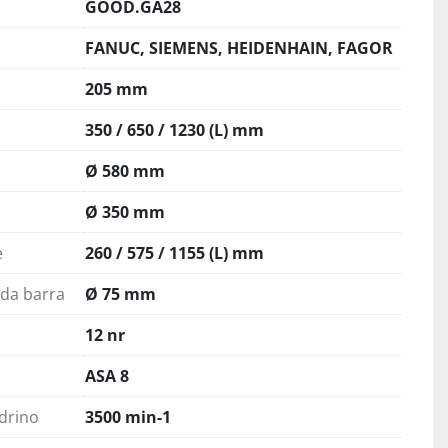
GOOD.GA28
FANUC, SIEMENS, HEIDENHAIN, FAGOR
205 mm
350 / 650 / 1230 (L) mm
Ø 580 mm
Ø 350 mm
e
260 / 575 / 1155 (L) mm
 da barra
Ø 75 mm
12 nr
ASA 8
drino
3500 min-1