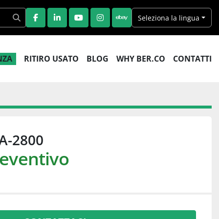
Seleziona la lingua
FACEBOOK
LINKEDIN
YOUTUBE
INSTAGRAM
EBAY
ENZA
RITIRO USATO
BLOG
WHY BER.CO
CONTATTI
A-2800
reventivo