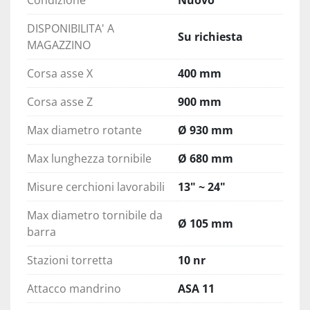
Condizione
Nuovo
DISPONIBILITA' A
Su richiesta
MAGAZZINO
Corsa asse X
400 mm
Corsa asse Z
900 mm
Max diametro rotante
Ø 930 mm
Max lunghezza tornibile
Ø 680 mm
Misure cerchioni lavorabili
13" ~ 24"
Max diametro tornibile da
Ø 105 mm
barra
Stazioni torretta
10 nr
Attacco mandrino
ASA 11