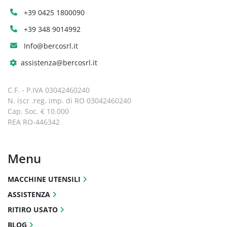
+39 0425 1800090
+39 348 9014992
Info@bercosrl.it
assistenza@bercosrl.it
C.F. - P.IVA 03042460240
N. iscr .reg. imp. di RO 03042460240
Cap. Soc. € 10.000
REA RO-446342
Menu
MACCHINE UTENSILI
ASSISTENZA
RITIRO USATO
BLOG