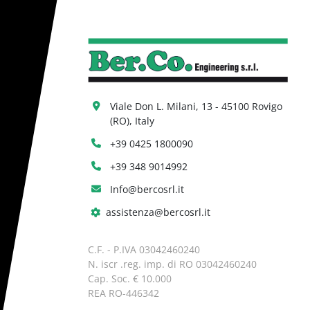
Viale Don L. Milani, 13 - 45100 Rovigo 
(RO), Italy
+39 0425 1800090
+39 348 9014992
Info@bercosrl.it
assistenza@bercosrl.it
C.F. - P.IVA 03042460240
N. iscr .reg. imp. di RO 03042460240
Cap. Soc. € 10.000
REA RO-446342