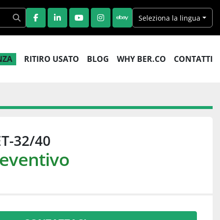
Seleziona la lingua
FACEBOOK
LINKEDIN
YOUTUBE
INSTAGRAM
EBAY
ENZA
RITIRO USATO
BLOG
WHY BER.CO
CONTATTI
T-32/40
reventivo