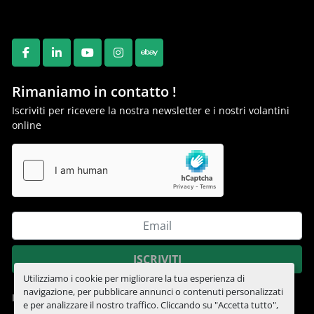
FACEBOOK
LINKEDIN
YOUTUBE
INSTAGRAM
EBAY
Rimaniamo in contatto !
Iscriviti per ricevere la nostra newsletter e i nostri volantini
online
ISCRIVITI
Utilizziamo i cookie per migliorare la tua esperienza di
navigazione, per pubblicare annunci o contenuti personalizzati
Informativa sulla privacy
e per analizzare il nostro traffico. Cliccando su "Accetta tutto",