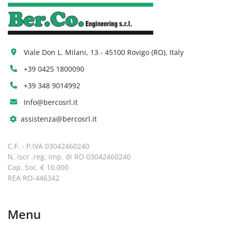
Viale Don L. Milani, 13 - 45100 Rovigo (RO), Italy
+39 0425 1800090
+39 348 9014992
Info@bercosrl.it
assistenza@bercosrl.it
C.F. - P.IVA 03042460240
N. iscr .reg. imp. di RO 03042460240
Cap. Soc. € 10.000
REA RO-446342
Menu