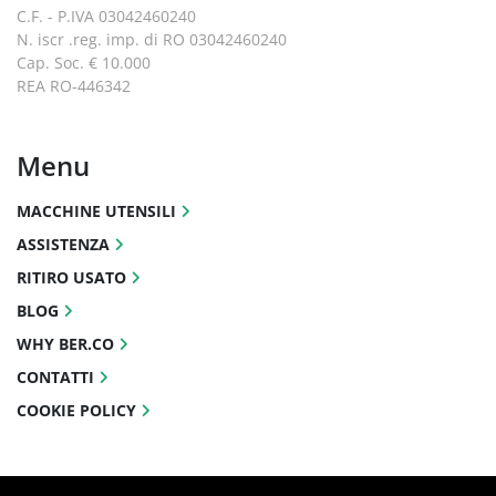
C.F. - P.IVA 03042460240
N. iscr .reg. imp. di RO 03042460240
Cap. Soc. € 10.000
REA RO-446342
Menu
MACCHINE UTENSILI
ASSISTENZA
RITIRO USATO
BLOG
WHY BER.CO
CONTATTI
COOKIE POLICY