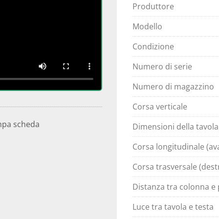
Produttore
Modello
Condizione
Numero di serie
Numero di magazzino
Corsa verticale
mpa scheda
Dimensioni della tavol
Corsa longitudinale (ava
Corsa trasversale (destr
Distanza tra colonna e 
Luce tra tavola e testa