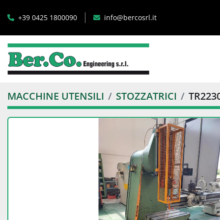
+39 0425 1800090
info@bercosrl.it
MACCHINE UTENSILI
STOZZATRICI
TR223