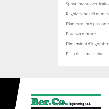
Spostamento verticale d
Regolazione del numero
Diametro foro passante 
Potenza motore
Dimensioni d'ingombr
Peso della macchina