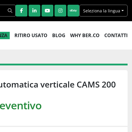
Seleziona la lingua
FACEBOOK
LINKEDIN
YOUTUBE
INSTAGRAM
EBAY
ENZA
RITIRO USATO
BLOG
WHY BER.CO
CONTATTI
automatica verticale CAMS 200
reventivo