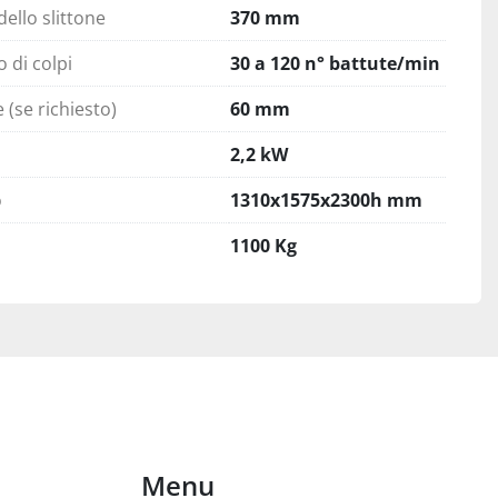
ello slittone
370 mm
 di colpi
30 a 120 n° battute/min
(se richiesto)
60 mm
2,2 kW
o
1310x1575x2300h mm
1100 Kg
Menu