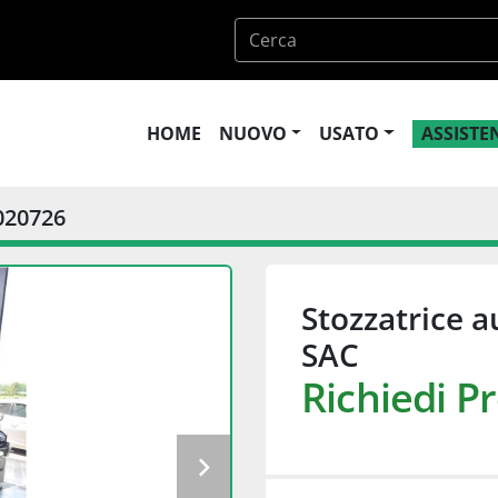
HOME
NUOVO
USATO
ASSIST
020726
Stozzatrice 
SAC
Richiedi P