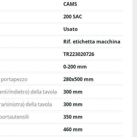
CAMS
200 SAC
Usato
Rif. etichetta macchina
TR223020726
0-200 mm
a portapezzo
280x500 mm
nti/indietro) della tavola
300 mm
a/sinistra) della tavola
300 mm
portautensili
350 mm
460 mm