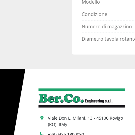
Modello
Condizione
Numero di magazzino
Diametro tavola rotant
Viale Don L. Milani, 13 - 45100 Rovigo 
(RO), Italy
+39 0425 1800090