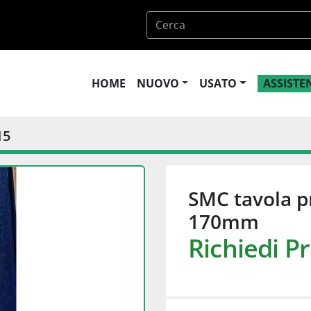
HOME
NUOVO
USATO
ASSIST
15
SMC tavola p
170mm
Richiedi P