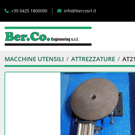
+39 0425 1800090
info@bercosrl.it
MACCHINE UTENSILI
ATTREZZATURE
AT2