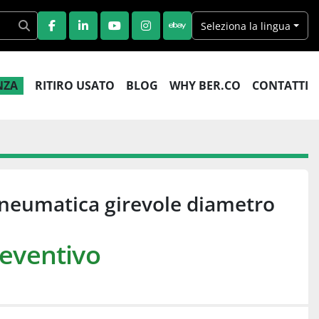
Seleziona la lingua
FACEBOOK
LINKEDIN
YOUTUBE
INSTAGRAM
EBAY
ENZA
RITIRO USATO
BLOG
WHY BER.CO
CONTATTI
neumatica girevole diametro
reventivo