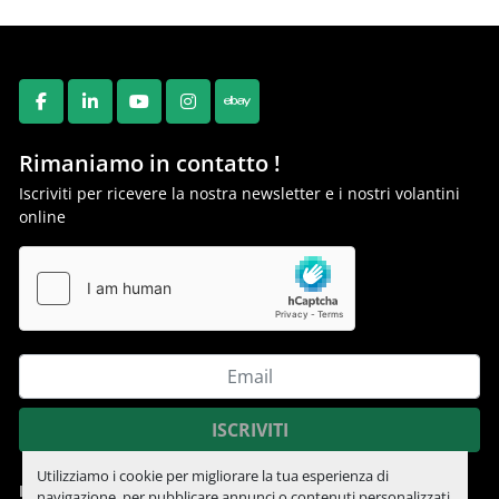
FACEBOOK
LINKEDIN
YOUTUBE
INSTAGRAM
EBAY
Rimaniamo in contatto !
Iscriviti per ricevere la nostra newsletter e i nostri volantini
online
ISCRIVITI
Utilizziamo i cookie per migliorare la tua esperienza di
Informativa sulla privacy
navigazione, per pubblicare annunci o contenuti personalizzati