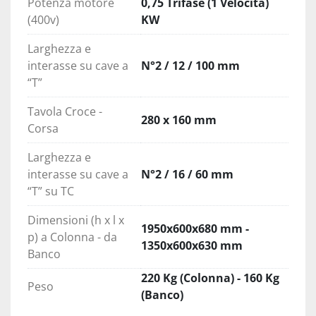
Potenza motore
0,75 Trifase (1 Velocità)
(400v)
KW
Larghezza e
interasse su cave a
N°2 / 12 / 100 mm
“T”
Tavola Croce -
280 x 160 mm
Corsa
Larghezza e
interasse su cave a
N°2 / 16 / 60 mm
“T” su TC
Dimensioni (h x l x
1950x600x680 mm -
p) a Colonna - da
1350x600x630 mm
Banco
220 Kg (Colonna) - 160 Kg
Peso
(Banco)