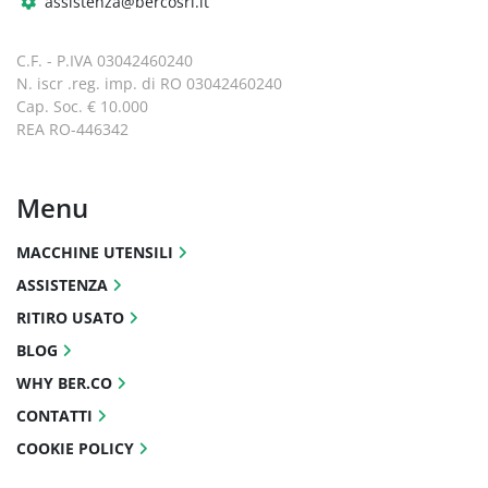
assistenza@bercosrl.it
C.F. - P.IVA 03042460240
N. iscr .reg. imp. di RO 03042460240
Cap. Soc. € 10.000
REA RO-446342
Menu
MACCHINE UTENSILI
ASSISTENZA
RITIRO USATO
BLOG
WHY BER.CO
CONTATTI
COOKIE POLICY