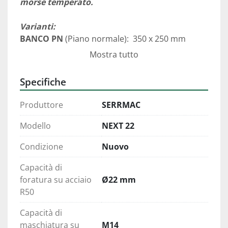
morse temperato.
Varianti:
BANCO PN
 (Piano normale):  350 x 250 mm
BANCO PG
 (Piano girevole): 350 x 250 mm 
Mostra tutto
COLONNA PN
 (Piano normale): 350 x 250 mm
Specifiche
COLONNA PGM
 (Piano girevole morsa) 350 x 
250 mm 
Produttore
SERRMAC
COLONNA TC
 (Tavola croce): 475 x 153 mm  
Modello
NEXT 22
Condizione
Nuovo
Capacità di
foratura su acciaio
Ø22 mm
R50
Capacità di
maschiatura su
M14